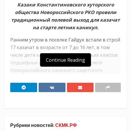
Казаки Константиновского хуторского
общества Новороссийского РКО провели
традиционный полевой выход для казачат
на старте летних каникул.
Ранним утром в поселке Гайдук встали в строй
17 казачат в возрасте от 7 до 16 лет, в том
числе дети казаков, ученики казачьих классов
Continue Reading
подшефных обществу школ и учащиеся
Новороссийского казачьего кадетского
корпуса. Ребят и девчат сопровождали казаки-
инструкторы Мстислав Померанцев, Николай
Пихотин, Сергей Бабак, Сергей Шеремет и
Андрей Сыроватский.
От Атакайской щели пешим строем с
рюкзаками за плечами выдвинулись в горы. В
Рубрики новостей:
СКМК.РФ
переходе были задействованы два коня,