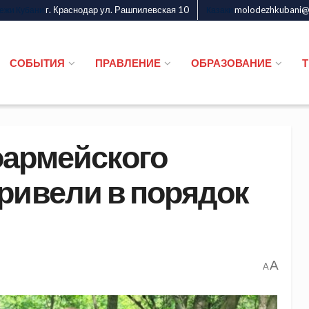
г. Краснодар ул. Рашпилевская 10
molodezhkubani@m
дежи Кубани
Казаки
СОБЫТИЯ
ПРАВЛЕНИЕ
ОБРАЗОВАНИЕ
оармейского
ривели в порядок
A
A