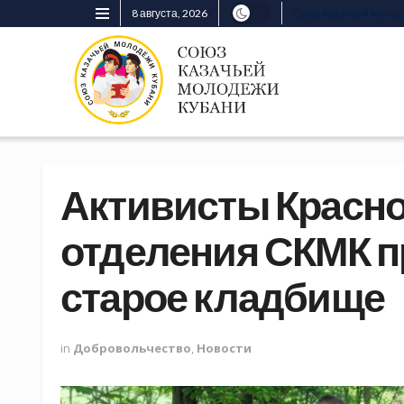
8 августа, 2026
Союз казачьей моло
Активисты Красн
отделения СКМК п
старое кладбище
in
Добровольчество
,
Новости