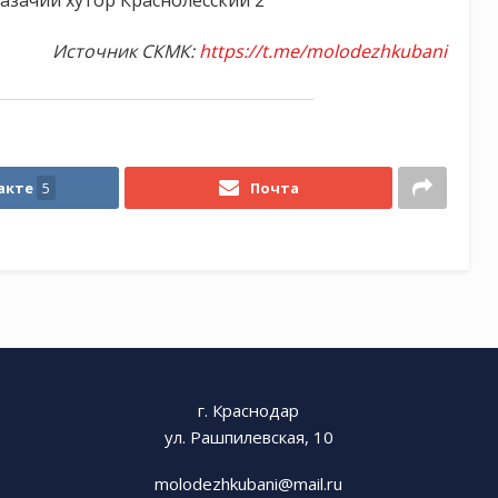
казачий хутор Краснолесский 2
Источник СКМК:
https://t.me/molodezhkubani
акте
5
Почта
г. Краснодар
ул. Рашпилевская, 10
molodezhkubani@mail.ru