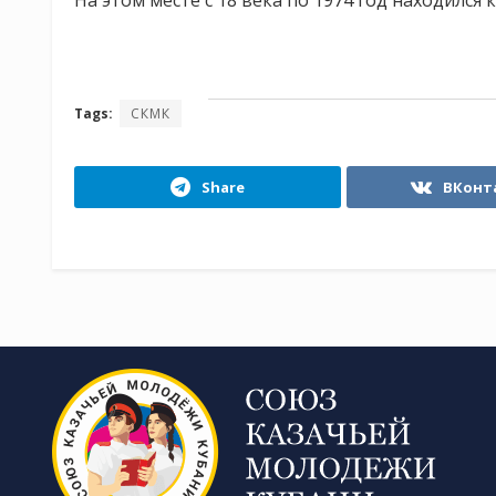
На этом месте с 18 века по 1974 год находился 
Tags:
СКМК
Share
ВКонт