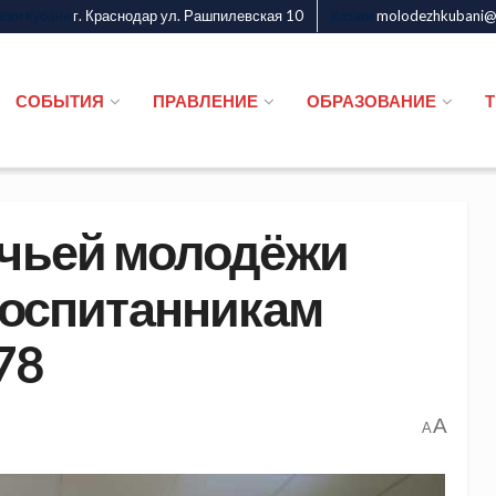
г. Краснодар ул. Рашпилевская 10
molodezhkubani@m
дежи Кубани
Казаки
СОБЫТИЯ
ПРАВЛЕНИЕ
ОБРАЗОВАНИЕ
ачьей молодёжи
воспитанникам
78
A
A