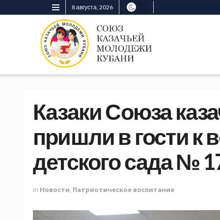
8 августа, 2026
Союз казачьей моло
Казаки Союза каз
пришли в гости к 
детского сада № 1
in
Новости
,
Патриотическое воспитание