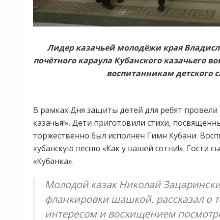
Лидер казачьей молодёжи края Владисл
почётного караула Кубанского казачьего в
воспитанникам детского с
В рамках Дня защиты детей для ребят провели 
казачья!». Дети приготовили стихи, посвященны
торжественно был исполнен Гимн Кубани. Вос
кубанскую песню «Как у нашей сотни!». Гости 
«Кубанка».
Молодой казак Николай Зацаринск
фланкировки шашкой, рассказал о 
интересом и восхищением посмотре