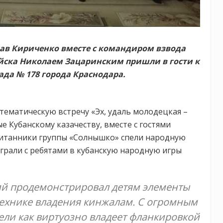
ав Кириченко вместе с командиром взвода
ойска Николаем Зацаринским пришли в гости к
ада № 178 города Краснодара.
тематическую встречу «Эх, удаль молодецкая –
е Кубанскому казачеству, вместе с гостями
питанники группы «Солнышко» спели народную
сыграли с ребятами в кубанскую народную игры
ий продемонстрировал детям элементы
технике владения кинжалам. С огромным
ли как виртуозно владеет фланкировкой