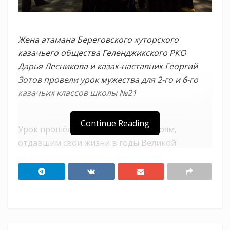
Жена атамана Береговского хуторского
казачьего общества Геленджикского РКО
Дарья Лесникова и казак-наставник Георгий
Зотов провели урок мужества для 2-го и 6-го
казачьих классов школы №21
Continue Reading
Урок прошёл возле памятника героям,
отдавшим свои жизни в годы Великой
Отечественной войны.
Школьникам рассказали о том, какие события
происходили в годы войны в селе Береговое, о
преемственности поколений защитников
Родины, которые и сегодня сражаются за