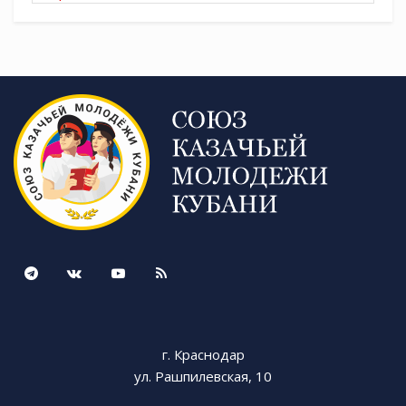
ТГ
Пресс-служба Черноморского казачьего
округа
Источник:
https://t.me/molodezhkubani
Tags:
СКМК
г. Краснодар
ул. Рашпилевская, 10