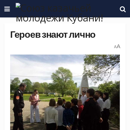
Героев знают лично
A
A