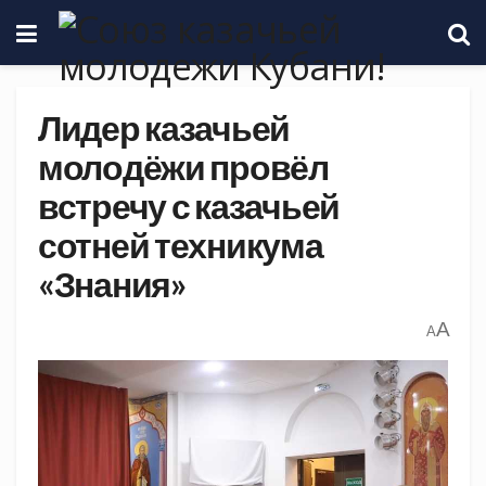
Лидер казачьей
молодёжи провёл
встречу с казачьей
сотней техникума
«Знания»
A
A