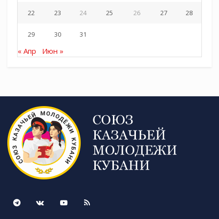
Фото автора
22
23
24
25
26
27
28
29
30
31
« Апр
Июн »