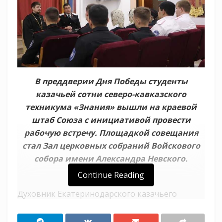
В преддверии Дня Победы студенты
казачьей сотни северо-кавказского
техникума «Знания» вышли на краевой
штаб Союза с инициативой провести
рабочую встречу. Площадкой совещания
стал Зал церковных собраний Войскового
собора имени Александра Невского.
Continue Reading
Духовник Екатеринодарского казачьего
отдела иерей Николай Симора п перед
началом встречи прочитал молитву на начало