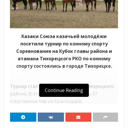
Казаки Союза казачьей молодёжи
посетили турнир по конному спорту
Соревнования на Кубок главы района и
атамана Тихорецкого РКО по конному
спорту состоялись в городе Тихорецке.
Турнир стал традиционным для Тихорецкого
Continue Reading
района. В этом году соревновались 37
спортивных пар из Краснодара,
Брюховецкого, Динского, Красноармейского,
Ленинградского и Тихорецкого районов.