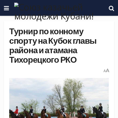
Турнир по конному
спорту на Кубок главы
района и атамана
Тихорецкого РКО
A
A