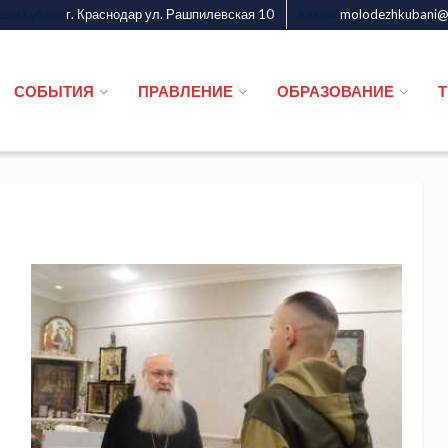
г. Краснодар ул. Рашпилевская 10
molodezhkubani@m
дежи Кубани
Казаки
СОБЫТИЯ
ПРАВЛЕНИЕ
ОБРАЗОВАНИЕ