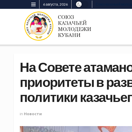
6 августа, 2026
Союз казачьей моло
На Совете атаман
приоритеты в раз
политики казачье
in
Новости