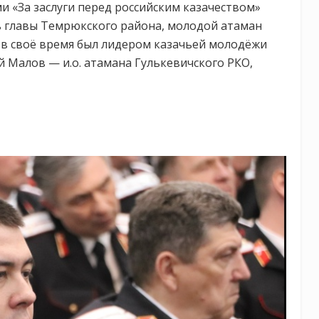
 «За заслуги перед российским казачеством»
ь главы Темрюкского района, молодой атаман
в своё время был лидером казачьей молодёжи
 Малов — и.о. атамана Гулькевичского РКО,