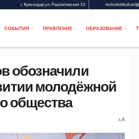
г. Краснодар ул. Рашпилевская 10
molodezhkubani@m
дежи Кубани
Казаки
СОБЫТИЯ
ПРАВЛЕНИЕ
ОБРАЗОВАНИЕ
ов обозначили
витии молодёжной
го общества
A
A