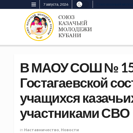
7 августа, 2026
Союз казачьей моло
В МАОУ СОШ № 15
Гостагаевской сос
учащихся казачьих
участниками СВО
in
Наставничество
,
Новости