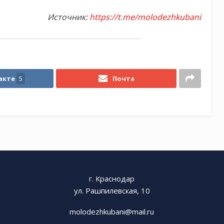
Источник:
https://t.me/molodezhkubani
акте
5
Почта
г. Краснодар
ул. Рашпилевская, 10
molodezhkubani@mail.ru