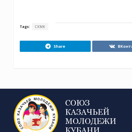
Tags:
СКМК
Share
ВКонт