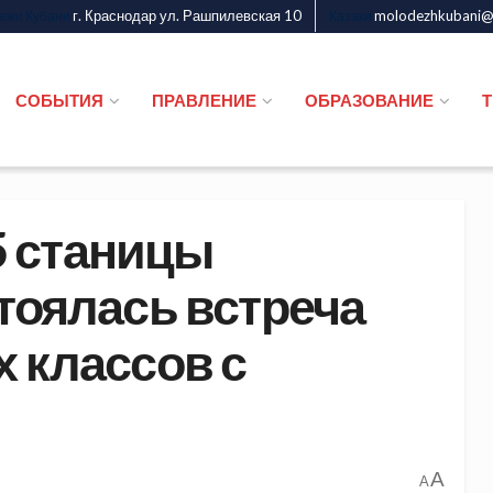
г. Краснодар ул. Рашпилевская 10
molodezhkubani@m
дежи Кубани
Казаки
СОБЫТИЯ
ПРАВЛЕНИЕ
ОБРАЗОВАНИЕ
 станицы
тоялась встреча
 классов с
A
A