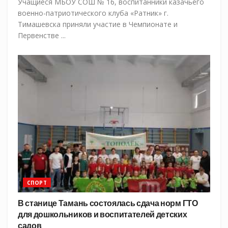
Учащиеся МБОУ СОШ № 16, воспитанники казачьего
военно-патриотического клуба «Ратник» г.
Тимашевска приняли участие в Чемпионате и
Первенстве ...
СПОРТ
В станице Тамань состоялась сдача норм ГТО
для дошкольников и воспитателей детских
садов