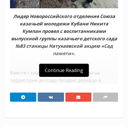
Лидер Новороссийского отделения Союза
казачьей молодежи Кубани Никита
Кумпан провел с воспитанниками
выпускной группы казачьего детского сада
№83 станицы Натухаевской акцию «Сад
памяти».
Continue Reading
Вместе с казачатами Никита Кумпан на
территории детсада посадил деревце в
память о погибших при выполнении задач
специальной военной операции российских
воинах.
«Люди приходят и уходят, а деревья растут
веками, — пояснил лидер местного отделения
СКМК завтрашним первоклашкам. — Те