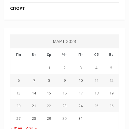
СПОРТ
Источник СКМК:
https://t.me/molodezhkubani
МАРТ 2023
Tags:
СКМК
Пн
Вт
Ср
Чт
Пт
Сб
Вс
1
2
3
4
5
6
7
8
9
10
11
12
13
14
15
16
17
18
19
20
21
22
23
24
25
26
27
28
29
30
31
« Фев
Апр »