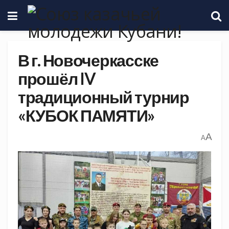
В г. Новочеркасске
прошёл IV
традиционный турнир
«КУБОК ПАМЯТИ»
A
A