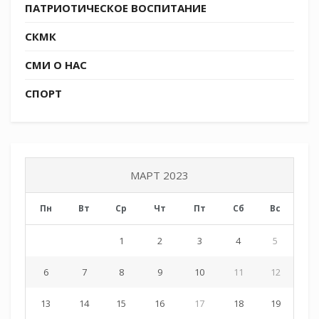
ПАТРИОТИЧЕСКОЕ ВОСПИТАНИЕ
Источник СКМК:
https://t.me/molodezhkubani
СКМК
СМИ О НАС
Tags:
СКМК
СПОРТ
МАРТ 2023
Пн
Вт
Ср
Чт
Пт
Сб
Вс
1
2
3
4
5
6
7
8
9
10
11
12
13
14
15
16
17
18
19