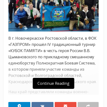
В г. Новочеркасске Ростовской области, в ФОК
«ГАЗПРОМ» прошёл IV традиционный турнир
«КУБОК ПАМЯТИ» в честь героя России В.В.
Цымановского по прикладному смешанному
единоборству Полнократная Боевая Система,
в котором приняли участие команды из
Ростовской и Волгоградской областей,
Краснодарского края и Ставропольского края.
Continue Reading
Наш край представляли команды военно-
спортивного казачьего клуба «Гвардеец»
имени Героя Советского союза В.Ф. Маргелова