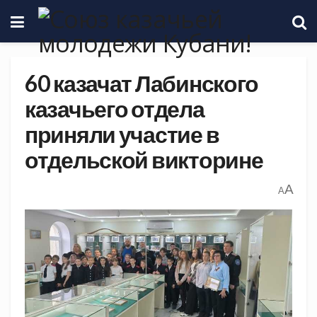
60 казачат Лабинского
казачьего отдела
приняли участие в
отдельской викторине
A
A