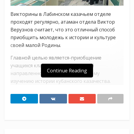
Викторины в Лабинском казачьем отделе
проходят регулярно, атаман отдела Виктор
Верузнов считает, что это отличный способ
приобщить молодежь к истории и культуре
своей малой Родины.
Главной целью является-приобщение
учащихся классов и групп казачьей
Continue Reading
направленности к самостоятельному
изучению истории кубанского казачества.
Также в викторине приняли участие казачата
школы № 12 Новокубанского района.
По итогам проверки работ было определено 9
победителей, 3 работы-заняли первые места.