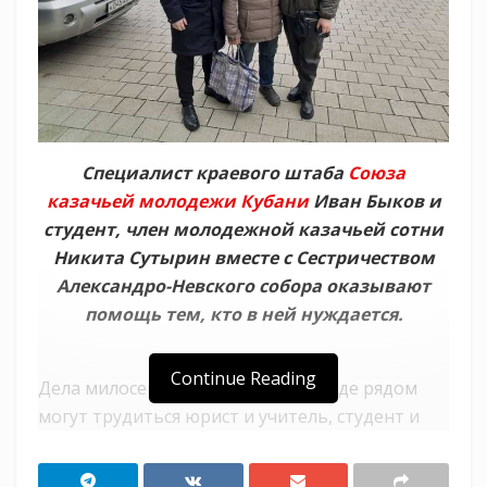
Специалист краевого штаба
Союза
казачьей молодежи Кубани
Иван Быков и
студент, член молодежной казачьей сотни
Никита Сутырин вместе с Сестричеством
Александро-Невского собора оказывают
помощь тем, кто в ней нуждается.
Continue Reading
Дела милосердия — это та сфера, где рядом
могут трудиться юрист и учитель, студент и
преподаватель, дети и родители (и никаких
извечных конфликтов отцов и детей ). Все эти