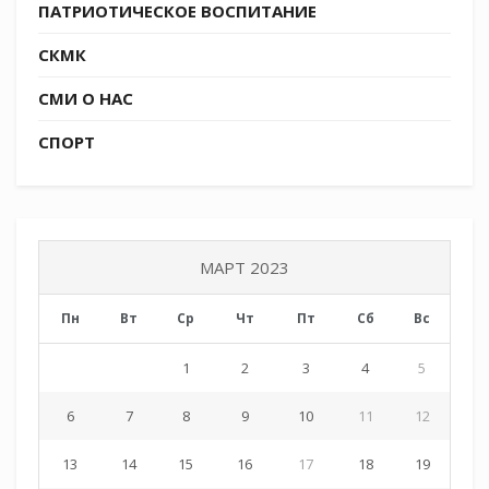
порций макаронов по-флотски, пирожки
ПАТРИОТИЧЕСКОЕ ВОСПИТАНИЕ
жареные с картошкой, пирожки печеные с
СКМК
джемом, чай, кофе, какао.
Все желающие получили средства личной
СМИ О НАС
гигиены (туалетное мыло, бритвенные станки)
СПОРТ
и вещи по сезону.
МАРТ 2023
Пн
Вт
Ср
Чт
Пт
Сб
Вс
1
2
3
4
5
6
7
8
9
10
11
12
13
14
15
16
17
18
19