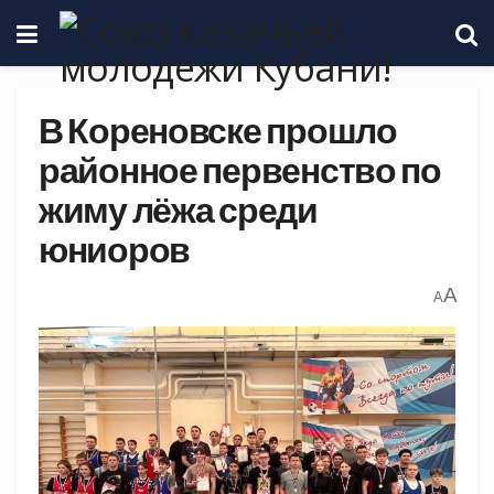
В Кореновске прошло
районное первенство по
жиму лёжа среди
юниоров
A
A