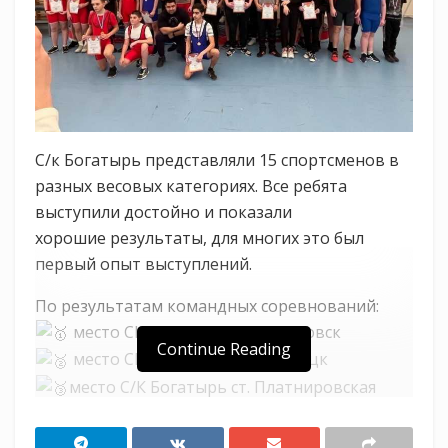
С/к Богатырь представляли 15 спортсменов в
разных весовых категориях. Все ребята
выступили достойно и показали
хорошие результаты, для многих это был
первый опыт выступлений.
По результатам командных соревнований:
место СШ Аллигатор г. Кореновск
Continue Reading
место СШ Виктория г. Тихорецк
место С/К Богатырь ст. Платнировская
В личных соревнованиях: