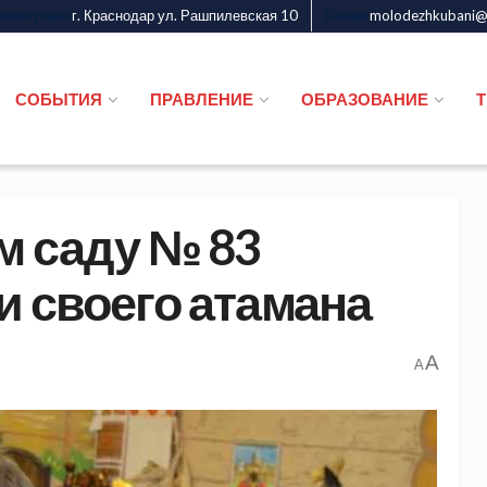
г. Краснодар ул. Рашпилевская 10
molodezhkubani@m
дежи Кубани
Казаки
СОБЫТИЯ
ПРАВЛЕНИЕ
ОБРАЗОВАНИЕ
м саду № 83
и своего атамана
A
A