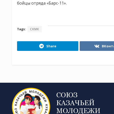
бойцы отряда «Барс-11».
Tags:
СКМК
Share
ВКонт