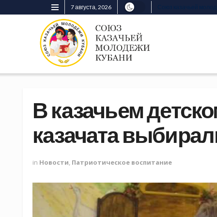
7 августа, 2026
Союз казачьей моло
В казачьем детско
казачата выбирал
in
Новости
,
Патриотическое воспитание