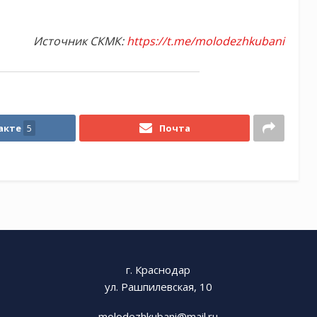
Источник СКМК:
https://t.me/molodezhkubani
акте
5
Почта
г. Краснодар
ул. Рашпилевская, 10
molodezhkubani@mail.ru