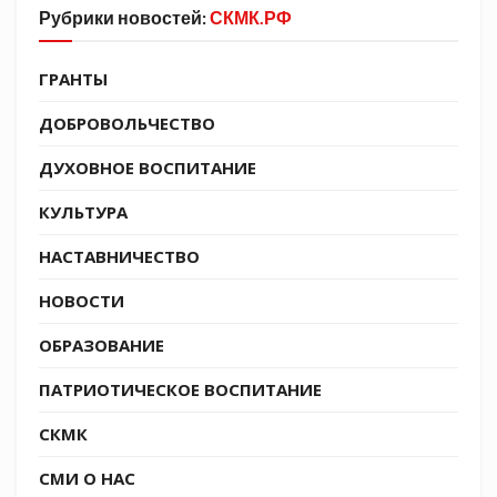
Рубрики новостей:
СКМК.РФ
ГРАНТЫ
Провёл занятие руководитель клуба Виталий
Сердюков.
ДОБРОВОЛЬЧЕСТВО
ДУХОВНОЕ ВОСПИТАНИЕ
Все наши тренировки проводятся в целях
популяризации борьбы самбо, привлечения
КУЛЬТУРА
молодёжи к занятиям в спортивных клубах и
ведения здорового образа жизни, —
НАСТАВНИЧЕСТВО
прокомментировал Виталий Викторович.
НОВОСТИ
ОБРАЗОВАНИЕ
ПАТРИОТИЧЕСКОЕ ВОСПИТАНИЕ
СКМК
СМИ О НАС