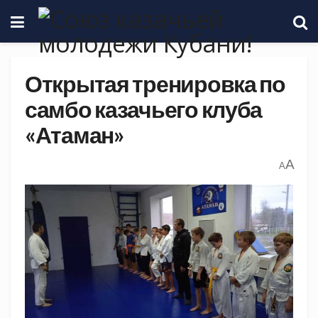
Открытая тренировка по
самбо казачьего клуба
«Атаман»
A
A