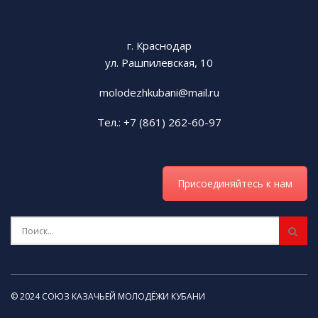
г. Краснодар
ул. Рашпилевская, 10
molodezhkubani@mail.ru
Пресс-секретарь СКМК Ксения Стрельцова
Тел.: +7 (861) 262-60-97
Было отмечено активное участие коллектива
во многих концертах федерального уровня.
Последний из них — участие Государственного
Присоединяйтесь к нам
академического Кубанского казачьего хора в
торжественном митинг-концерте 30 сентября
в Екатерининском саду города Симферополя в
поддержку вхождения в состав Российской
Федерации ДНР, ЛНР, Запорожской и
Херсонской областей.
© 2024 СОЮЗ КАЗАЧЬЕЙ МОЛОДЁЖИ КУБАНИ