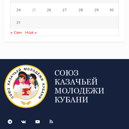
24
25
26
27
28
29
30
31
« Сен
Ноя »
Штатный священник Александро-Невского собора протоиерей
Андрей Кравченко,, пресс-секретарь Войскового собора св.бл.кн.
Александра Невского Оксана Савченко.