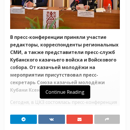
В пресс-конференции приняли участие
редакторы, корреспонденты региональных
СМИ, а также представители пресс-служб
Кубанского казачьего войска и Войскового
собора. От казачьей молодёжи на
мероприятии присутствовал пресс-
секретарь Союза казачьей молодёжи
Кубани Ксения Стрельцова.
Continue Reading
Сегодня, в ЦКЗ состоялась пресс-конференция
с участием художественного руководителя,
главного дирижера Государственного
академического Кубанского казачьего хора,