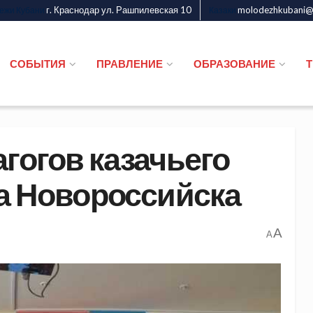
г. Краснодар ул. Рашпилевская 10
molodezhkubani@m
дежи Кубани
Казаки
СОБЫТИЯ
ПРАВЛЕНИЕ
ОБРАЗОВАНИЕ
гогов казачьего
са Новороссийска
A
A