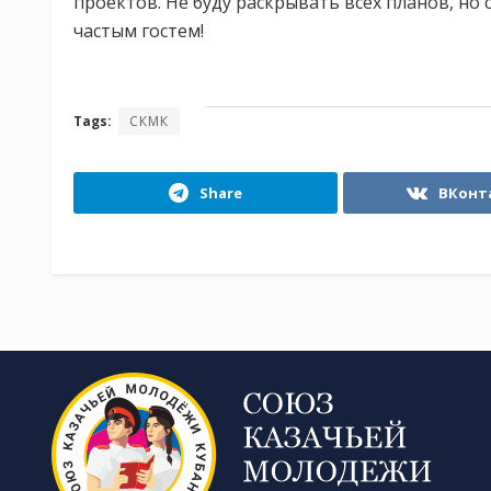
проектов. Не буду раскрывать всех планов, но 
частым гостем!
Tags:
СКМК
Share
ВКонт