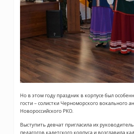
Но в этом году праздник в корпусе был особен
гости – солистки Черноморского вокального а
Новороссийского РКО.
Выступить девчат пригласила их руководитель 
педагогов кадетского корпуса и возглавила ка