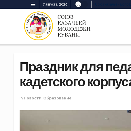
7 августа, 2026
Союз казачьей моло
Праздник для педа
кадетского корпу
in
Новости
,
Образование