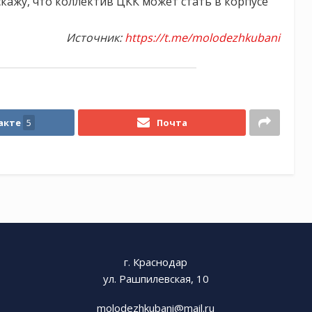
скажу, что коллектив ЦКК может стать в корпусе
Источник:
https://t.me/molodezhkubani
акте
5
Почта
г. Краснодар
ул. Рашпилевская, 10
molodezhkubani@mail.ru