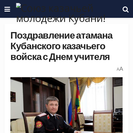
Поздравление атамана
Кубанского казачьего
войска с Днем учителя
A
A