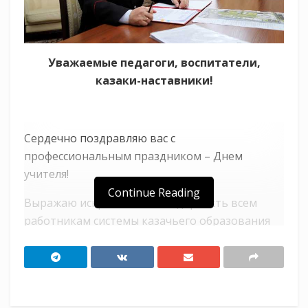
Уважаемые педагоги, воспитатели,
казаки-наставники!
Сердечно поздравляю вас с
профессиональным праздником – Днем
учителя!
Continue Reading
Выражаю искреннюю благодарность всем
работникам системы казачьего образования
за кропотливый повседневный труд,
профессионализм и преданность выбранному
делу!
Сегодня в крае создана и активно развивается