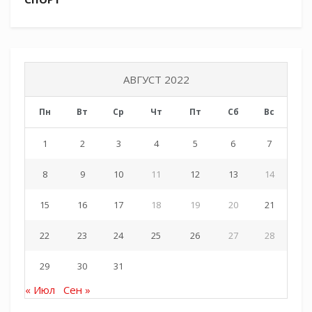
https://t.me/voyskovoysobor
https://vk.com/voyskovoysoborkrasnodar
https://alexander-nevskiysobor.ru
АВГУСТ 2022
Пн
Вт
Ср
Чт
Пт
Сб
Вс
Tags:
СКМК
СЛОВО ДУХОВНИКА
1
2
3
4
5
6
7
8
9
10
11
12
13
14
15
16
17
18
19
20
21
22
23
24
25
26
27
28
29
30
31
« Июл
Сен »