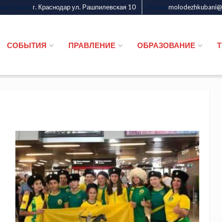
г. Краснодар ул. Рашпилевская 10
molodezhkubani@m
дежи Кубани
Казаки
СОБЫТИЯ
ПРАВЛЕНИЕ
ОБРАЗОВАНИЕ