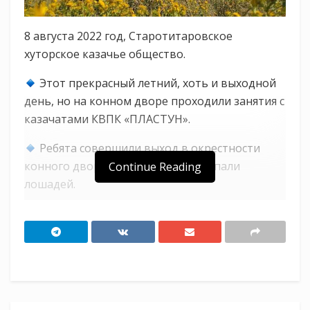
8 августа 2022 год, Старотитаровское
хуторское казачье общество.
Этот прекрасный летний, хоть и выходной
день, но на конном дворе проходили занятия с
казачатами КВПК «ПЛАСТУН».
Ребята совершили выход в окрестности
конного двора на Зорьку, где искупали
Continue Reading
лошадей.
Ведь в такую жару животным очень
тяжёло, а после водных процедур им
становится легче.
Таким образом прошли водные процедуры
у наших любимых лошадей, ведь за ними тоже