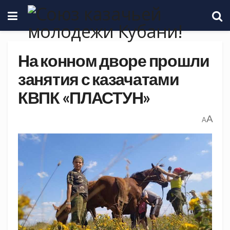
На конном дворе прошли
занятия с казачатами
КВПК «ПЛАСТУН»
A
A