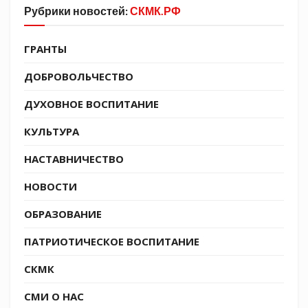
нужен уход, внимание, ласка
Рубрики новостей:
СКМК.РФ
Как говорится: «Мы в ответе за тех, кого
ГРАНТЫ
приручили». Источник: канал Таманского
казачьего отдела.
ДОБРОВОЛЬЧЕСТВО
ДУХОВНОЕ ВОСПИТАНИЕ
Источник:
https://t.me/molodezhkubani
КУЛЬТУРА
НАСТАВНИЧЕСТВО
Tags:
СКМК
НОВОСТИ
ОБРАЗОВАНИЕ
ПАТРИОТИЧЕСКОЕ ВОСПИТАНИЕ
СКМК
СМИ О НАС