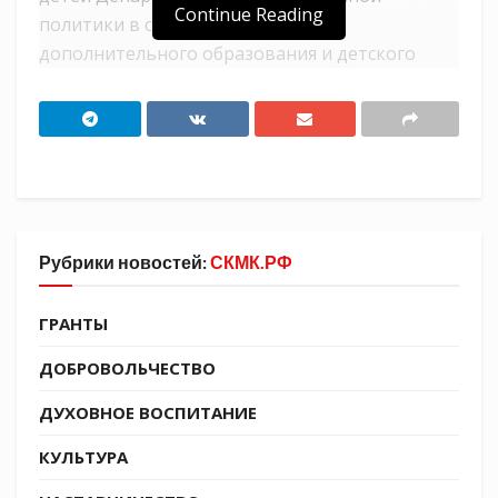
Continue Reading
политики в сфере воспитания,
дополнительного образования и детского
отдых Севрюкова Елена Викторовна,
представители Армавирского
государственного педагогического
университета в рамках взаимодействия
Ассоциации казачьих ВУЗов.
Рубрики новостей:
СКМК.РФ
ГРАНТЫ
ДОБРОВОЛЬЧЕСТВО
ДУХОВНОЕ ВОСПИТАНИЕ
КУЛЬТУРА