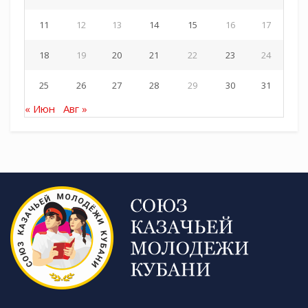
11
12
13
14
15
16
17
18
19
20
21
22
23
24
25
26
27
28
29
30
31
« Июн
Авг »
Источник:
https://t.me/molodezhkubani
Tags:
СКМК