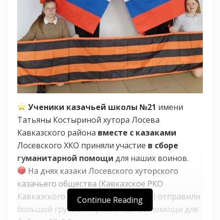
Ученики казачьей школы №21
имени
Татьяны Костыриной хутора Лосева
Кавказского района
вместе с казаками
Лосевского ХКО приняли участие
в сборе
гуманитарной помощи
для наших воинов.
На днях казаки Лосевского хуторского
казачьего общества (Кавказское РКО
Кавказского казачьего отдела ККВ) отправили
Continue Reading
большой грузовик гуманитарной помощи для