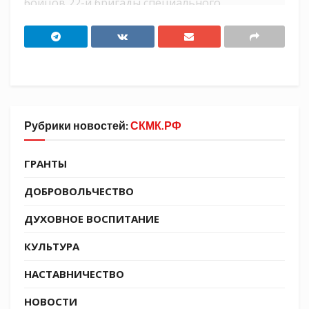
бойцов 22-й бригады специального
назначения, воюющей за освобождение
Донбасса.
— Сегодня ночью к нам прибыла
машина с гуманитарным грузом от казаков.
Рубрики новостей:
СКМК.РФ
ГРАНТЫ
ДОБРОВОЛЬЧЕСТВО
ДУХОВНОЕ ВОСПИТАНИЕ
КУЛЬТУРА
НАСТАВНИЧЕСТВО
НОВОСТИ