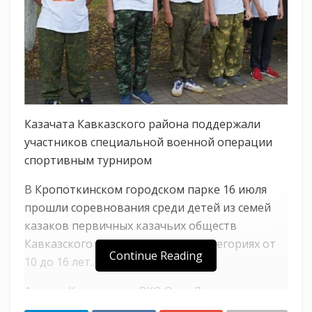
Казачата Кавказского района поддержали
участников специальной военной операции
спортивным турниром
В Кропоткинском городском парке 16 июля
прошли соревнования среди детей из семей
казаков первичных казачьих обществ
Кавказского РКО в возрастных категориях от
Continue Reading
10 до 16 лет.
Атаман Кавказского РКО Олег Ляхов
поприветствовал участников и пожелал