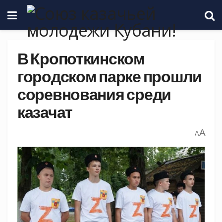
В Кропоткинском
городском парке прошли
соревнования среди
казачат
A
A