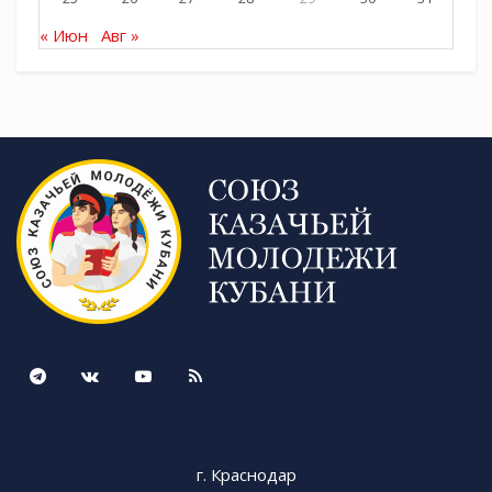
отделения пешего подразделения. В
« Июн
Авг »
коллективе 42 казака и 12 казаков конной
группы.
Командир Почётного караула Кубанского казачьего войска
Николай Зацаринский.
Рассказывая о выступлении казаков на Дне
г. Краснодар
молодёжи, командир Почётного караула