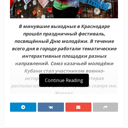
В минувшие выходные в Краснодаре
прошёл праздничный фестиваль,
посвящённый Дню молодёжи. В течение
всего дня в городе работали тематические
интерактивные площадки разных
направлений. Союз казачьей молодёжи
Кубани стал участником военно-
исторической локации, которая
Continue Reading
располагалась в центре города в сквере им.
Жукова.