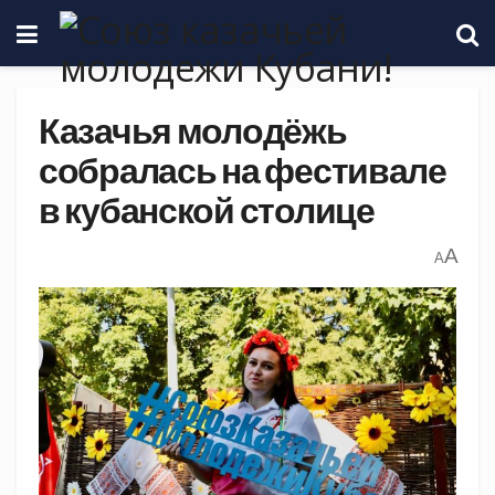
Казачья молодёжь
собралась на фестивале
в кубанской столице
A
A