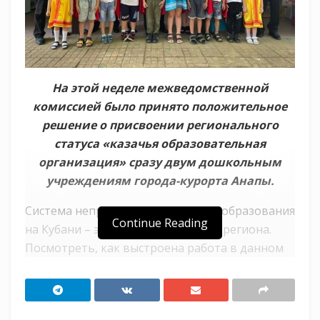
На этой неделе межведомственной
комиссией было принято положительное
решение о присвоении регионального
статуса «казачья образовательная
организация» сразу двум дошкольным
учреждениям города-курорта Анапы.
Система непрерывного казачьего образования
Continue Reading
на Кубани – это предмет гордости региона.
Посмотреть, как выстроена работа в данном
направлении и перенять опыт Краснодарского
края регулярно приезжают представители
образовательных организаций из других