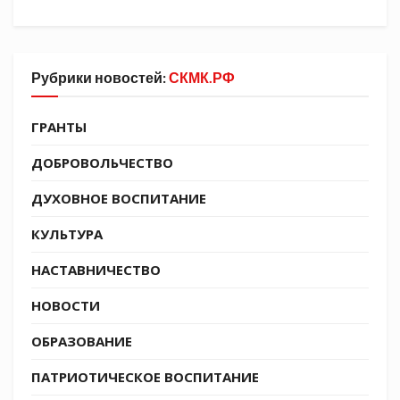
регионов страны.
-В структуре этой системы, казачьи детские
сады являются тем самым фундаментом, на
Рубрики новостей:
СКМК.РФ
котором держится весь каркас следующих
ступеней образования с казачьим
компонентом, — говорит председатель
ГРАНТЫ
Союза казачьей молодёжи Кубани Никита
ДОБРОВОЛЬЧЕСТВО
Дзюба.
ДУХОВНОЕ ВОСПИТАНИЕ
КУЛЬТУРА
НАСТАВНИЧЕСТВО
НОВОСТИ
ОБРАЗОВАНИЕ
ПАТРИОТИЧЕСКОЕ ВОСПИТАНИЕ