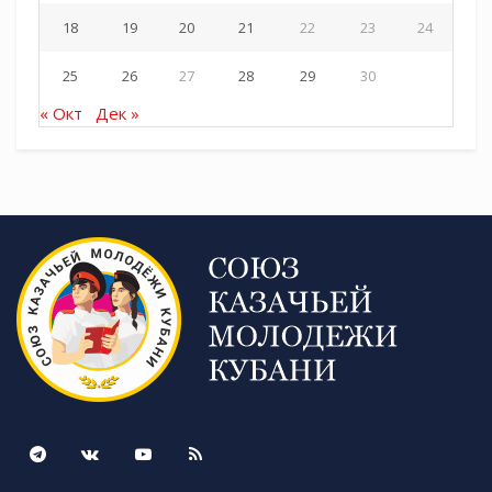
18
19
20
21
22
23
24
25
26
27
28
29
30
« Окт
Дек »