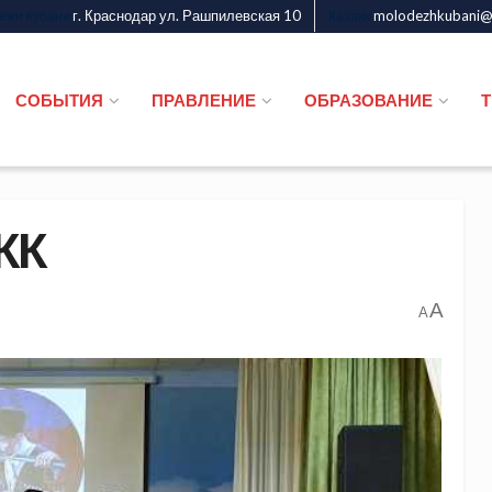
г. Краснодар ул. Рашпилевская 10
molodezhkubani@m
дежи Кубани
Казаки
СОБЫТИЯ
ПРАВЛЕНИЕ
ОБРАЗОВАНИЕ
КК
A
A