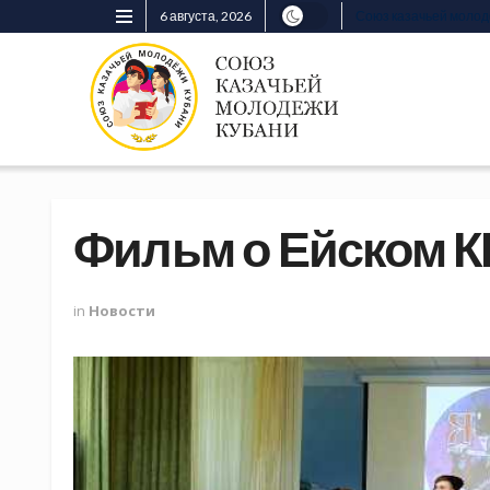
6 августа, 2026
Союз казачьей моло
Фильм о Ейском К
in
Новости