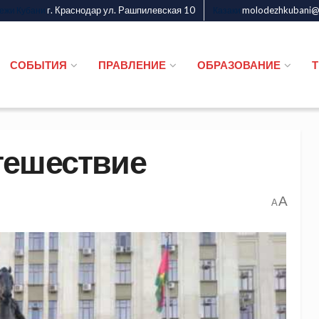
г. Краснодар ул. Рашпилевская 10
molodezhkubani@m
дежи Кубани
Казаки
СОБЫТИЯ
ПРАВЛЕНИЕ
ОБРАЗОВАНИЕ
тешествие
A
A