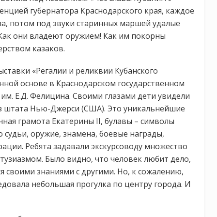
денцией губернатора Краснодарского края, каждое
ла, потом под звуки старинных маршей удалые
Как они владеют оружием! Как им покорны
ерством казаков.
ставки «Регалии и реликвии Кубанского
янной основе в Краснодарском государственном
им. Е.Д. Фелицина. Своими глазами дети увидели
з штата Нью-Джерси (США). Это уникальнейшие
ная грамота Екатерины II, булавы – символы
 судьи, оружие, знамена, боевые награды,
рации. Ребята задавали экскурсоводу множество
тузиазмом. Было видно, что человек любит дело,
я своими знаниями с другими. Но, к сожалению,
ледовала небольшая прогулка по центру города. И