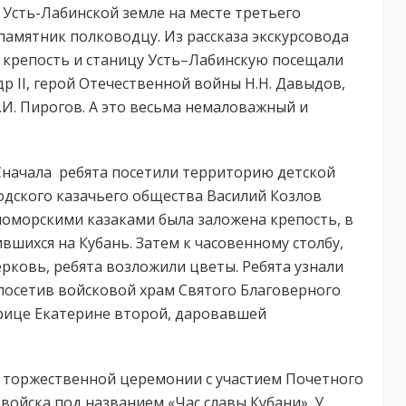
а Усть-Лабинской земле на месте третьего
 памятник полководцу. Из рассказа экскурсовода
 крепость и станицу Усть–Лабинскую посещали
р II, герой Отечественной войны Н.Н. Давыдов,
.И. Пирогов. А это весьма немаловажный и
Сначала ребята посетили территорию детской
одского казачьего общества Василий Козлов
ерноморскими казаками была заложена крепость, в
вшихся на Кубань. Затем к часовенному столбу,
рковь, ребята возложили цветы. Ребята узнали
посетив войсковой храм Святого Благоверного
трице Екатерине второй, даровавшей
и торжественной церемонии с участием Почетного
 войска под названием «Час славы Кубани». У