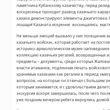
памятника Кубанскому казачеству, перед рези
воскресенье проходит развод казачьего карау
казаки демонстрируют элементы джигитовки. 
лошади! Казачата искренне восхищались маст
Не меньше эмоций вызвало у них посещение вы
казачьего войска», которая работает на посто
историко-археологическом музее-заповеднике 
коллекцию казачьих регалий, возвращенных и
предметы – документы, среди которых Жалован
власти атаманов, подлинная печать войскового
хранимые казаками как регалии в период эмиг
вопросов, на которые он отвечал с большим эн
которым занимается, и с удовольствием делитс
экскурсия вскоре завершилась, после чего пос
уже поздним вечером ребята вернулись домой.