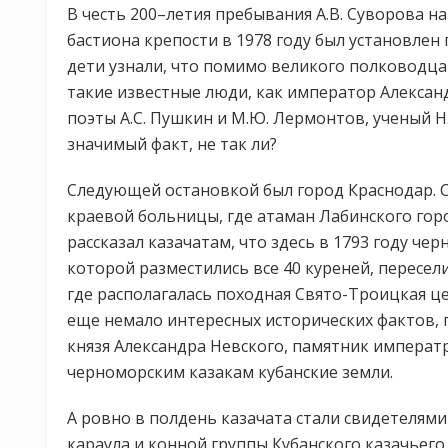
В честь 200–летия пребывания А.В. Суворова н
бастиона крепости в 1978 году был установлен
дети узнали, что помимо великого полководца
такие известные люди, как император Александ
поэты А.С. Пушкин и М.Ю. Лермонтов, ученый Н
значимый факт, не так ли?
Следующей остановкой был город Краснодар. 
краевой больницы, где атаман Лабинского гор
рассказал казачатам, что здесь в 1793 году ч
которой разместились все 40 куреней, пересели
где располагалась походная Свято-Троицкая це
еще немало интересных исторических фактов, 
князя Александра Невского, памятник импера
черноморским казакам кубанские земли.
А ровно в полдень казачата стали свидетелям
караула и конной группы Кубанского казачьего