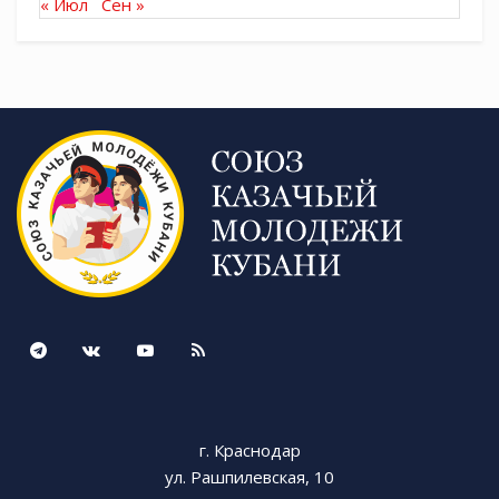
« Июл
Сен »
сил и времени, обучали всех желающих работе
с шашкой и кинжалом, показывали приемы
самообороны и обучали ножевому бою. Но
самым интересным и запоминающимся для
молодых казачат стало обучение тактике боя и
приемам с автоматом.
Еще не прошла и неделя по окончании сборов,
но Приморско-Ахтарское районное казачье
общество начинает готовиться к Военно-
полевым сборам 2020 года, готовиться к
новым победам. Ведь следующий год — год
75-летия Победы Русского народа в Великой
Отечественной войне! И наша задача —
показать своими добрыми и славными делами
то, что мы — достойные потомки наших дедов
г. Краснодар
и прадедов!
ул. Рашпилевская, 10