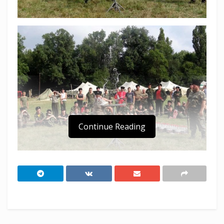
Continue Reading
Казаки Приморско-Ахтарского районного
казачьего общества приняли участие в
военно-полевом сборе Таманского казачьего
отдела ККВ.