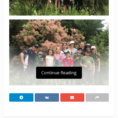
Continue Reading
Ученики казачьих классов школы № 12
станицы Анапской побывали в полевом
выходе на берегу озера возле хутора Куток.