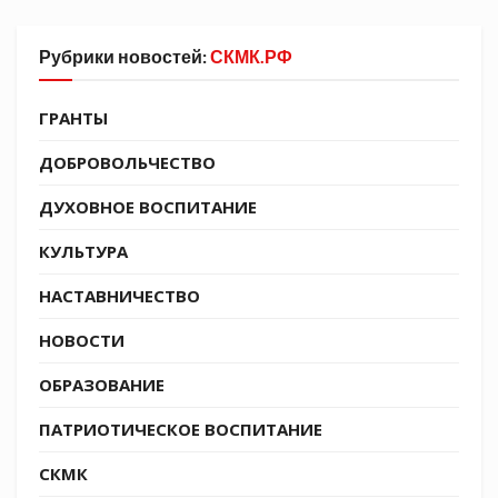
Традиционное мероприятие проходит
ежегодно после учебного года в первую
Рубрики новостей:
СКМК.РФ
половину июня. В этот раз полевой выход
организовали атаман Анапского СКО
ГРАНТЫ
войсковой старшина Геннадий Постовой,
казак-наставник старший урядник Евгений
ДОБРОВОЛЬЧЕСТВО
Муравский во взаимодействии с Анапским
ДУХОВНОЕ ВОСПИТАНИЕ
отделением Союза казачьей молодежи Кубани
и совместно с родительскими комитетами
КУЛЬТУРА
казачьих классов.
НАСТАВНИЧЕСТВО
Ребята вместе с казаками-наставниками
НОВОСТИ
разбили палаточный лагерь, оборудовали
места отдыха и проведения спортивных игр. За
ОБРАЗОВАНИЕ
несколько дней казачата смогли совершить
ПАТРИОТИЧЕСКОЕ ВОСПИТАНИЕ
пеший переход по хребту Кавказского
предгорья, научились готовить пищу в
СКМК
полевых условиях, а также научились метать