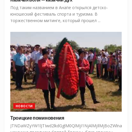
Под таким названием в Анапе открылся детско-
юношеский фестиваль спорта и туризма. В
торжественном митинге, который прошел ...
НОВОСТИ
Троицкие поминовения
JTNDaWZyYW1lJTIwd2lkdGglM0QlMjI1NjAlMjIlMjBoZWlnaH