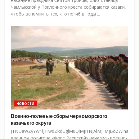
накануне праздника Святой Троицы, близ станицы
Чамлыкской у Поклонного креста собираются казаки,
чтобы вспомнить тех, кто погиб в годы ...
НОВОСТИ
Военно-полевые сборы черноморского
казачьего округа
JTNDaWZyYW1lJTIwd2lkdGglM0QlMjI1NjAlMjIlMjBoZWlnaH
военном полигоне «Форт Раевский» начались военно-