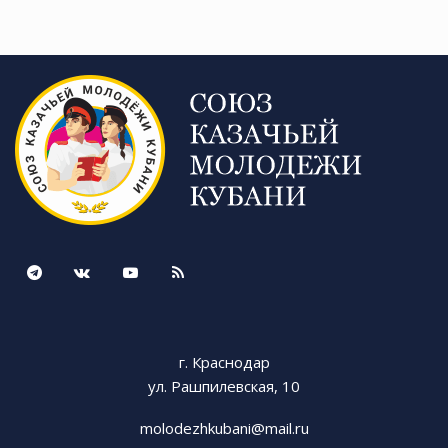
расстаются друг с другом. Всей группой они
будут продолжать обучение в гимназии № 3, в
одном казачьем классе. А продолжать с ними
заниматься в школе будет старший друг и
наставник Владимир Береговой.
На прощание с детским садом малыши вместе
с казаками-наставниками и воспитателями
исполнили всем полюбившиеся казачьи песни.
Трогательным было прощание с родным
садом и воспитателями, которые успели стать
для ребят вторыми мамами. Свои особые
методики в воспитании казачат педагоги
планируют развивать. Теперь в саду создана
казачья сотня, где девочки будут учиться
г. Краснодар
плетению и ткачеству, а мальчишки
ул. Рашпилевская, 10
мастерить руками предметы казачьего быта.
molodezhkubani@mail.ru