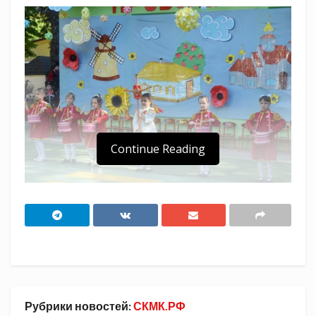
Continue Reading
В казачьем детском саду № 83 города Сочи
прошел выпускной
На празднично украшенной площадке
собрались родители, бабушки, дедушки и
казаки-наставники.
Рубрики новостей:
СКМК.РФ