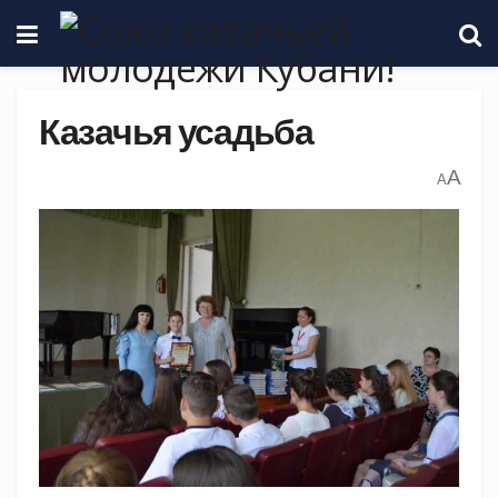
Казачья усадьба
A
A