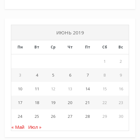
солдат, освобождении родных страниц, о
казачьих дивизиях и роли казаков в войнах, а
также о традициях кубанского казачества.
Елена Пустовая
ИЮНЬ 2019
Пн
Вт
Ср
Чт
Пт
Сб
Вс
1
2
3
4
5
6
7
8
9
10
11
12
13
14
15
16
17
18
19
20
21
22
23
24
25
26
27
28
29
30
« Май
Июл »