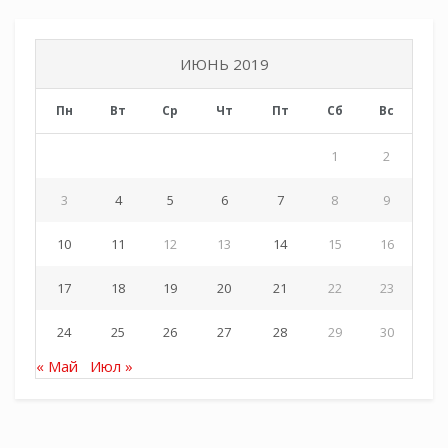
двадцати человек.
Казачата смогут полноценно заниматься
ИЮНЬ 2019
телевизионной журналистикой, претворять в
жизнь проекты, направленные на сохранение
Пн
Вт
Ср
Чт
Пт
Сб
Вс
и популяризацию истории, культуры и
традиций кубанского казачества. В рамках
1
2
работы детской телестудии будут созданы
3
4
5
6
7
8
9
пять передач казачьей тематики.
10
11
12
13
14
15
16
Татьяна Винниченко
17
18
19
20
21
22
23
24
25
26
27
28
29
30
« Май
Июл »