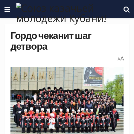
Гордо чеканит шаг
детвора
A
A