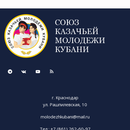
— это уникальная возможность стать частью
очень важного события и увидеть
преемственность старшего и младшего
поколений, ведь по площади ровными рядами
прошли и казаки, и студенты казачьих групп,
ученики казачьих классов и даже
воспитанники казачьего детского сада!
Алана Гугкаева, ученица школы № 2 Динского
района
— Я чувствовала большую ответственность.
Когда ты понимаешь, что представляешь на
г. Краснодар
параде свою школу, район и даже казачий
ул. Рашпилевская, 10
отдел, становится очень волнительно. Но в
казачьем кадетском классе мы научились быть
molodezhkubani@mail.ru
собранными, своими поступками,
дисциплиной подавать пример другим, а
Тел.: +7 (861) 262-60-97