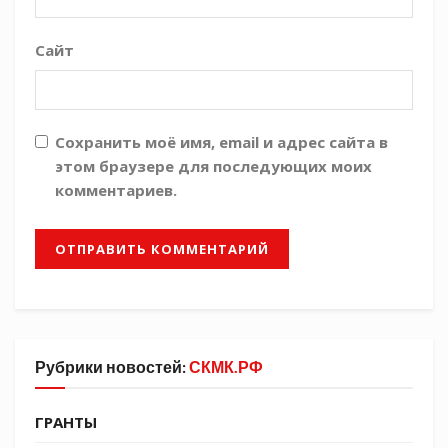
родителей с торжественным днем и вручил
первоклассникам охранные грамоты.
Сайт
Елена Шебалина
Сохранить моё имя, email и адрес сайта в
этом браузере для последующих моих
комментариев.
Рубрики новостей:
СКМК.РФ
ГРАНТЫ