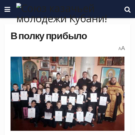
В полку прибыло
A
A