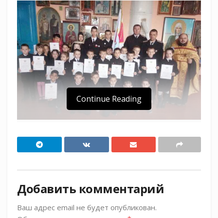
Continue Reading
В храме Дмитрия Солунского станицы
Мингрельской 63 первоклассника казачьей
школы № 6 имени Героя Кубани Сергея
Осьминина посвятили в казачата.
Добавить комментарий
Поддержать ребят в ответственный день
Ваш адрес email не будет опубликован.
пришли атаман Мингрельского хуторского