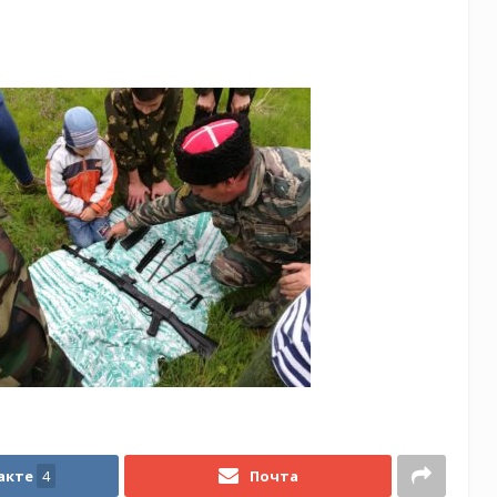
акте
4
Почта