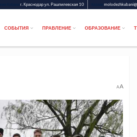
г. Краснодар ул. Рашпилевская 10
molodezhkubani@m
дежи Кубани
Казаки
СОБЫТИЯ
ПРАВЛЕНИЕ
ОБРАЗОВАНИЕ
A
A