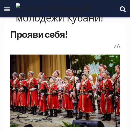
Прояви себя!
A
A