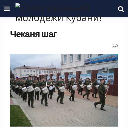
Чеканя шаг
A
A