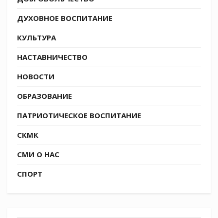
Дмитрий Блинов, Павел Жуковский, Александр
Ермоленко, Владислав Куриласов и казак
ДУХОВНОЕ ВОСПИТАНИЕ
Михайловского хуторского общества
КУЛЬТУРА
подъесаул Юрий Куриласов, а также
руководители клуба Сергей и Дмитрий
НАСТАВНИЧЕСТВО
Князевы.
НОВОСТИ
Татьяна Винниченко
ОБРАЗОВАНИЕ
Галерея мероприятия
ПАТРИОТИЧЕСКОЕ ВОСПИТАНИЕ
СКМК
СМИ О НАС
СПОРТ