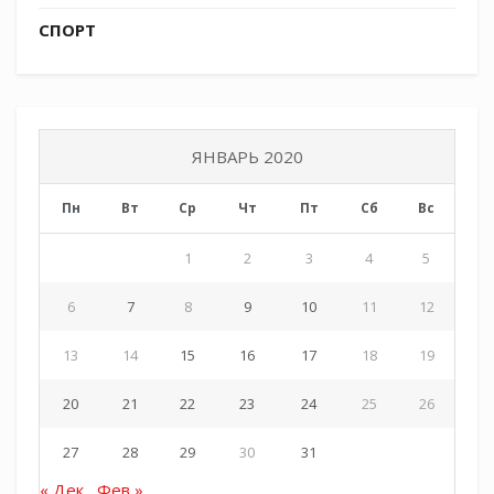
После завершения реконструкции всех
СПОРТ
желающих накормили горячей солдатской
кашей и чаем.
ЯНВАРЬ 2020
Галерея мероприятия:
Пн
Вт
Ср
Чт
Пт
Сб
Вс
1
2
3
4
5
6
7
8
9
10
11
12
13
14
15
16
17
18
19
20
21
22
23
24
25
26
27
28
29
30
31
« Дек
Фев »