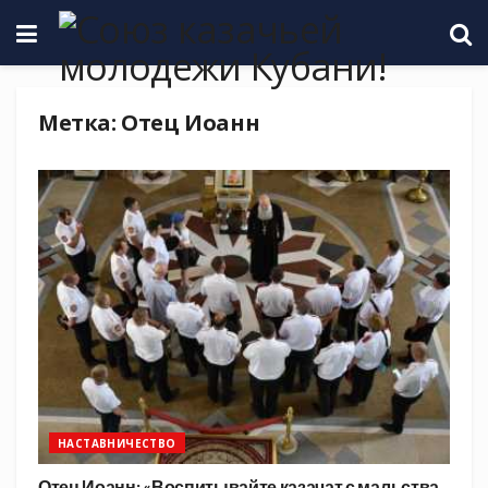
Метка:
Отец Иоанн
НАСТАВНИЧЕСТВО
Отец Иоанн: «Воспитывайте казачат с мальства