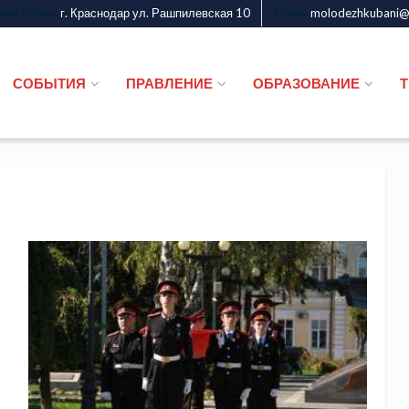
г. Краснодар ул. Рашпилевская 10
molodezhkubani@m
дежи Кубани
Казаки
СОБЫТИЯ
ПРАВЛЕНИЕ
ОБРАЗОВАНИЕ