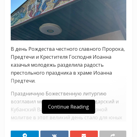
В день Рождества честного славного Пророка,
Предтечи и Крестителя Господня Иоанна
казачья молодежь разделила радость
престольного праздника в храме Иоанна
Предтечи.
Праздничную Божественную литургию
возглавил митрополит Екатеринодарский и
Continue Reading
Кубанский Василий. Участие в соборной
молитве в этот великий день стало для юных
казачат особой честью и духовной радостью.