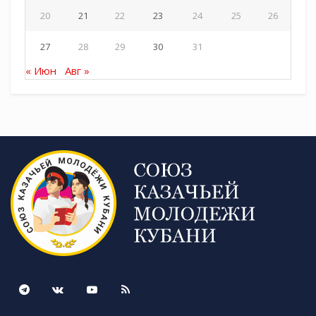
20
21
22
23
24
25
26
27
28
29
30
31
« Июн
Авг »