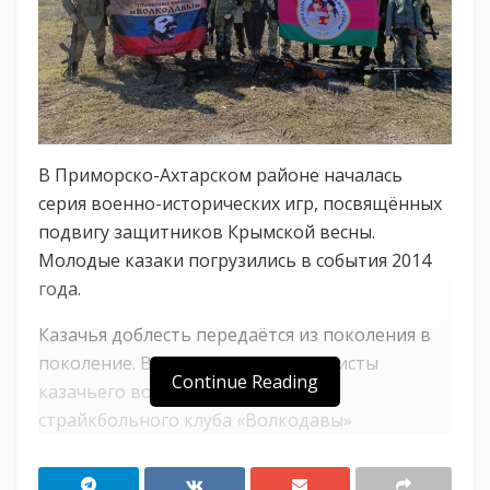
В Приморско-Ахтарском районе началась
серия военно-исторических игр, посвящённых
подвигу защитников Крымской весны.
Молодые казаки погрузились в события 2014
года.
Казачья доблесть передаётся из поколения в
поколение. Воспитанники и активисты
Continue Reading
казачьего военно-спортивного
страйкбольного клуба «Волкодавы»
(Приморско-Ахтарское РКО) начали
реализацию масштабного исторического