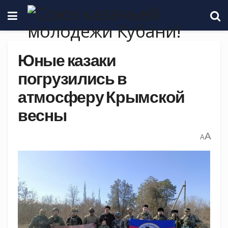
Юные казаки
погрузились в
атмосферу Крымской
весны
A
A