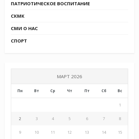
ПАТРИОТИЧЕСКОЕ ВОСПИТАНИЕ
молодёжи Кубани
(https://vk.com/molodezhkubani).
СКМК
СМИ О НАС
СПОРТ
МАРТ 2026
Пн
Вт
Ср
Чт
Пт
Сб
Вс
1
2
3
4
5
6
7
8
9
10
11
12
13
14
15