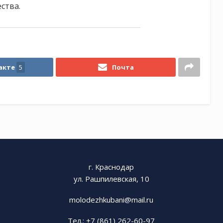
ства.
акте
5
Почта
г. Краснодар
ул. Рашпилевская, 10
molodezhkubani@mail.ru
Тел.: +7 (861) 262-60-97