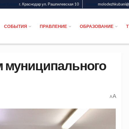
г. Краснодар ул. Рашпилевская 10
molodezhkubani@m
дежи Кубани
Казаки
СОБЫТИЯ
ПРАВЛЕНИЕ
ОБРАЗОВАНИЕ
м муниципального
A
A