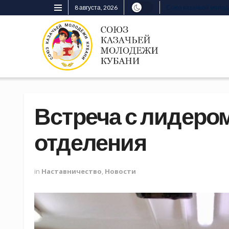
8 августа, 2026
Союз казачьей моло
Встреча с лидеро
отделения
in
Наставничество
,
Новости