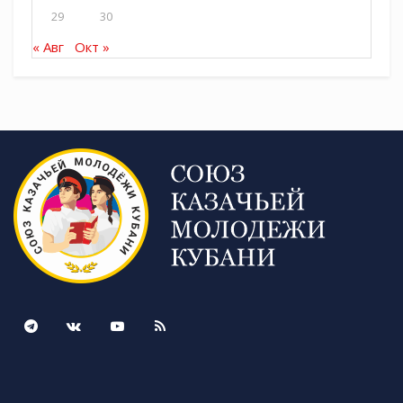
29
30
« Авг
Окт »