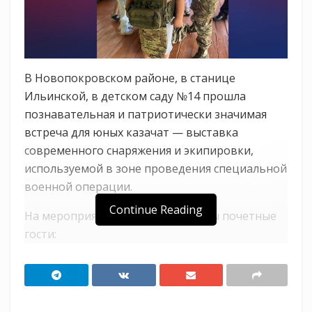
В Новопокровском районе, в станице
Ильинской, в детском саду №14 прошла
познавательная и патриотически значимая
встреча для юных казачат — выставка
современного снаряжения и экипировки,
используемой в зоне проведения специальной
военной операции.
Continue Reading
На мероприятие были приглашены почетные
гости:
Николай Иванов — помощник атамана
Новопокровского районного казачьего
общества, участник СВО;
Виктор Турищев — атаман Ильинского