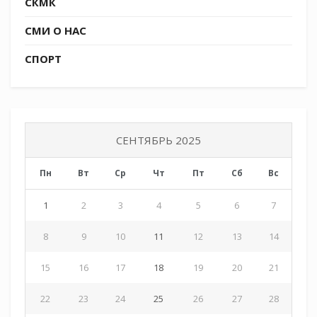
СКМК
пробуждают интерес к истории кубанского
СМИ О НАС
казачества, укрепляют связь поколений и
вселяют гордость за героическое прошлое и
СПОРТ
настоящее своей Родины.
Tags:
СКМК
СЕНТЯБРЬ 2025
Пн
Вт
Ср
Чт
Пт
Сб
Вс
1
2
3
4
5
6
7
8
9
10
11
12
13
14
15
16
17
18
19
20
21
22
23
24
25
26
27
28