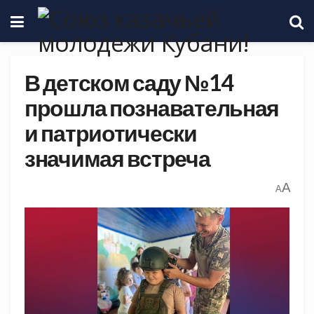
В детском саду №14
прошла познавательная
и патриотически
значимая встреча
A
A